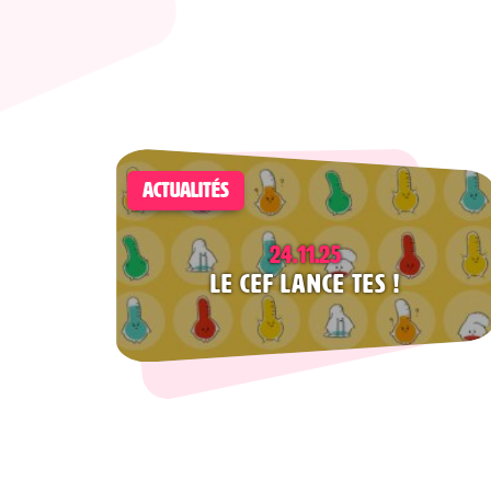
ACTUALITÉS
24.11.25
Le CEF lance TES !