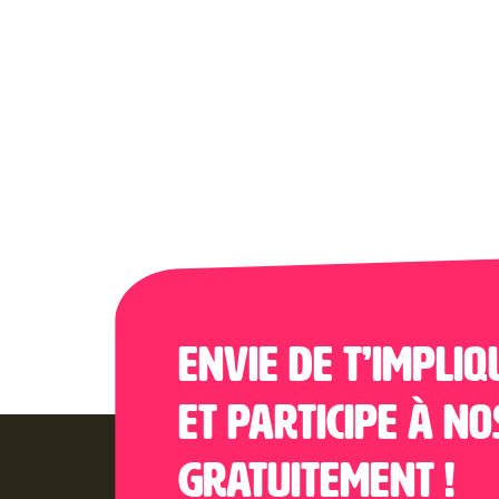
Envie de t’impliq
et participe à no
gratuitement !