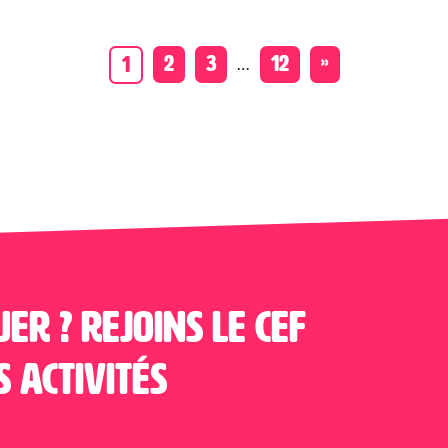
…
2
3
12
»
1
uer ? Rejoins le CEF
s activités