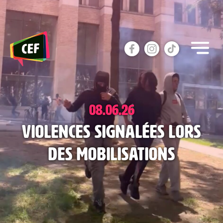
Skip
to
the
content
08.06.26
Violences signalées lors
des mobilisations