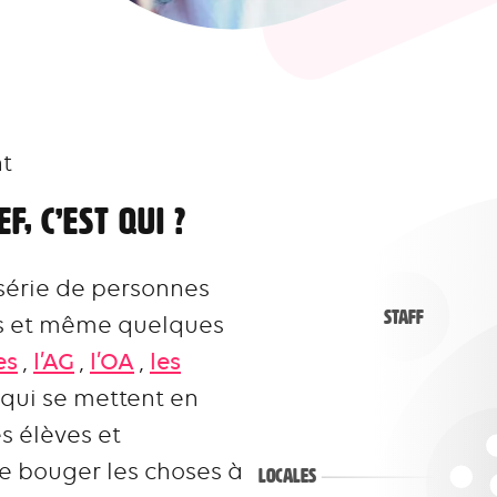
t
F, c’est qui ?
série de personnes
Staff
es et même quelques
es
,
l’AG
,
l’OA
,
les
 qui se mettent en
s élèves et
re bouger les choses à
Locales