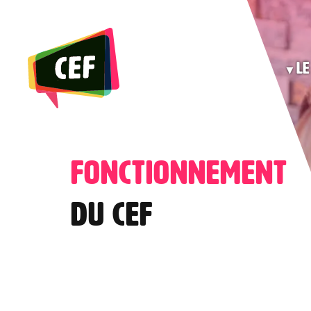
Skip
to
the
Le
content
Fonctionnement
Du CEF