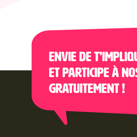
Envie de t’impliq
et participe à no
gratuitement !