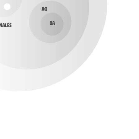
AG
OA
nales