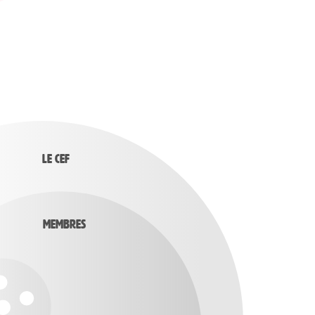
Le Cef
Membres