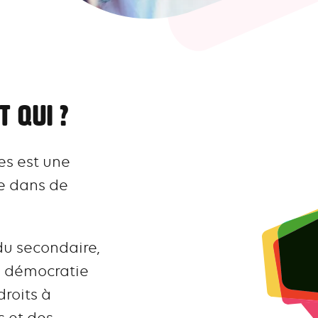
t qui ?
es est une
e dans de
du secondaire,
a démocratie
droits à
s et des