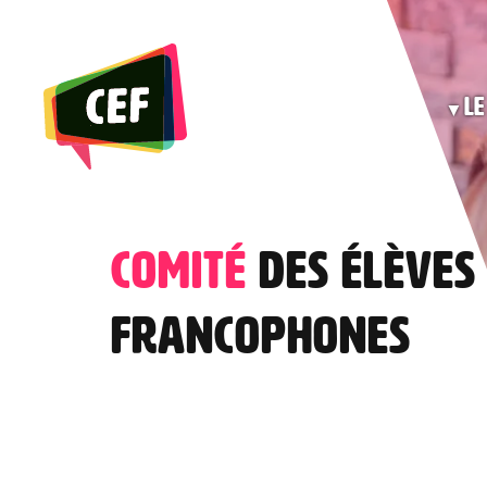
Skip
to
the
Le
content
Comité
des élèves
francophones