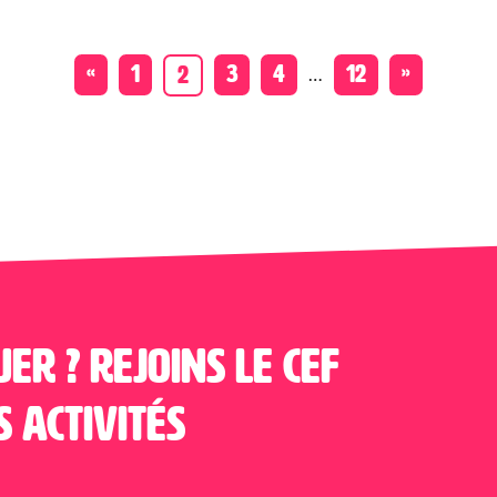
…
«
1
3
4
12
»
2
uer ? Rejoins le CEF
s activités