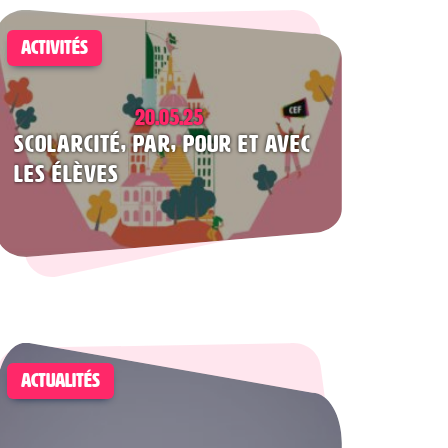
ACTIVITÉS
20.05.25
ScolarCité, par, pour et avec
les élèves
ACTUALITÉS