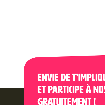
Envie de t’impliq
et participe à no
gratuitement !