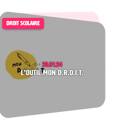
DROIT SCOLAIRE
30.01.24
L’outil Mon D.R.O.I.T.