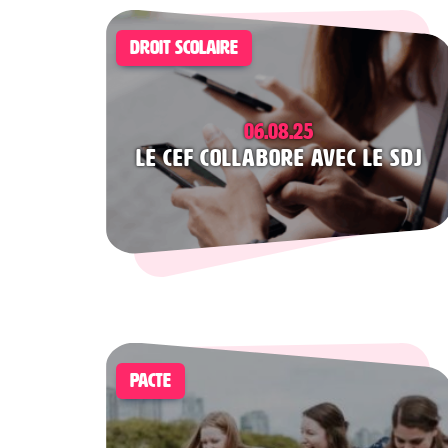
DROIT SCOLAIRE
06.08.25
Le CEF collabore avec le SDJ
PACTE