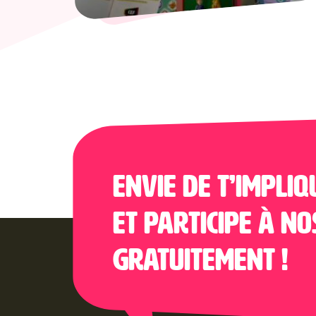
Envie de t’impliq
et participe à no
gratuitement !