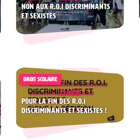
Non aux R.O.I discriminants
et sexistes
DROIT SCOLAIRE
22.09.20
Pour la fin des R.O.I
discriminants et sexistes !