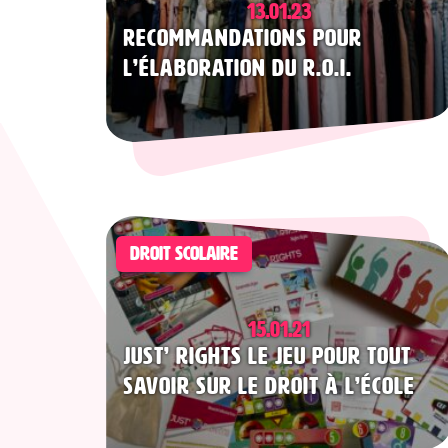
13.01.23
Recommandations pour
l’élaboration du R.O.I.
DROIT SCOLAIRE
15.01.21
Just’ Rights le jeu pour tout
savoir sur le droit à l’école