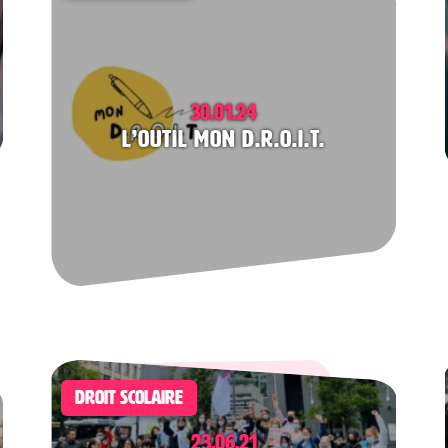
30.01.24
L’outil Mon D.R.O.I.T.
DROIT SCOLAIRE
23.06.21