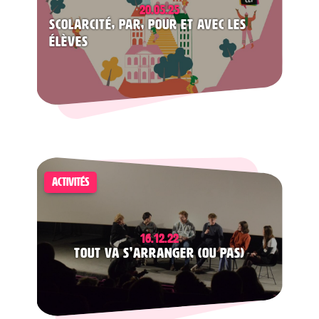
20.05.25
ScolarCité, par, pour et avec les
élèves
ACTIVITÉS
16.12.22
Tout va s’arranger (ou pas)