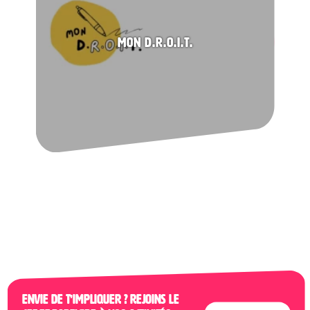
Mon D.R.O.I.T.
Envie de t’impliquer ? Rejoins le