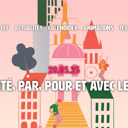
 CEF
Actualités
Calendrier
Animations
Tes
20.05.25
té, par, pour et avec l