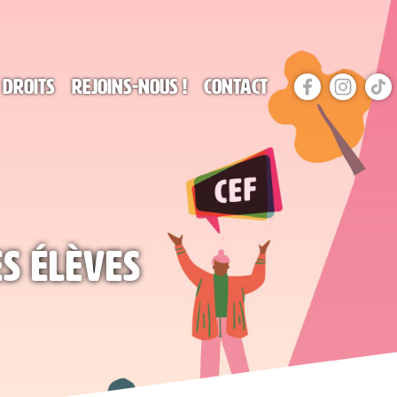
 droits
Rejoins-nous !
Contact
es élèves