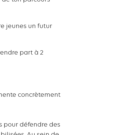
re jeunes un futur
rendre part à 2
rimente concrètement
ts pour défendre des
ibilisées. Au sein de