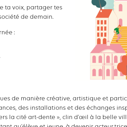
e ta voix, partager tes
 société de demain.
rnée :
e
es de manière créative, artistique et partic
ances, des installations et des échanges insp
s la cité art-dente », clin d’œil à la belle vil
n tant qu’élève et jeune, à devenir acteur.tri