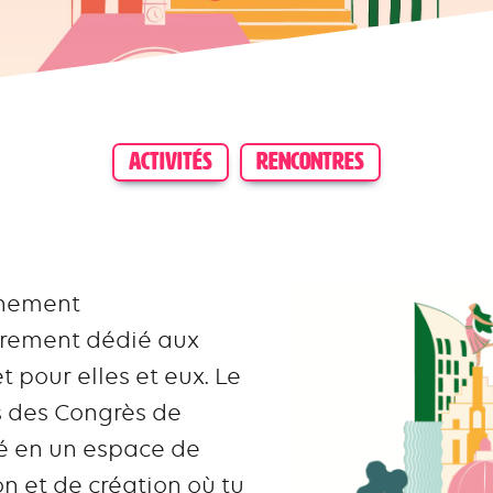
ACTIVITÉS
RENCONTRES
vénement
èrement dédié aux
t pour elles et eux. Le
is des Congrès de
mé en un espace de
on et de création où tu