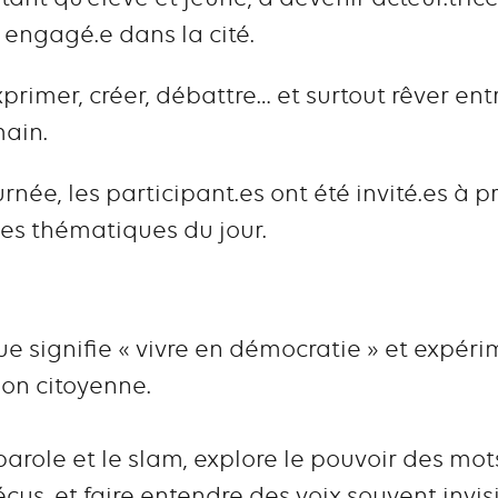
e engagé.e dans la cité.
primer, créer, débattre… et surtout rêver ent
main.
rnée, les participant.es ont été invité.es à p
 les thématiques du jour.
que signifie « vivre en démocratie » et expé
ion citoyenne.
 parole et le slam, explore le pouvoir des mo
cus, et faire entendre des voix souvent invis