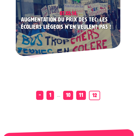
07.02.14
Augmentation du prix des TEC: les
écoliers liégeois n’en veulent pas !
…
«
1
10
11
12