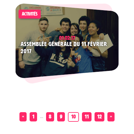
ACTIVITÉS
01.02.17
Assemblée Générale du 11 février
2017
…
«
1
8
9
11
12
»
10