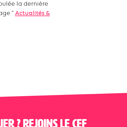
oulée la dernière
page “
Actualités &
uer ? Rejoins le CEF