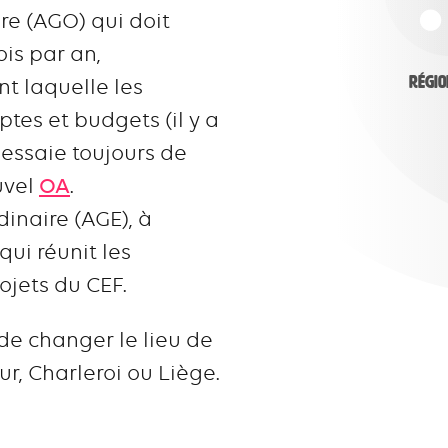
re (AGO) qui doit
ois par an,
Régio
nt laquelle les
es et budgets (il y a
essaie toujours de
uvel
OA
.
inaire (AGE), à
ui réunit les
ojets du CEF.
 de changer le lieu de
ur, Charleroi ou Liège.