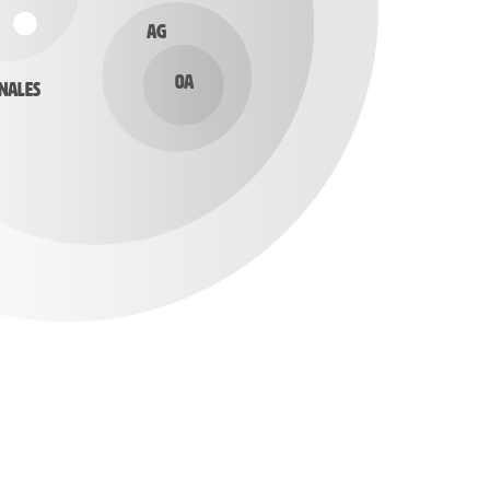
AG
OA
nales