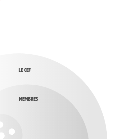
Le Cef
Membres