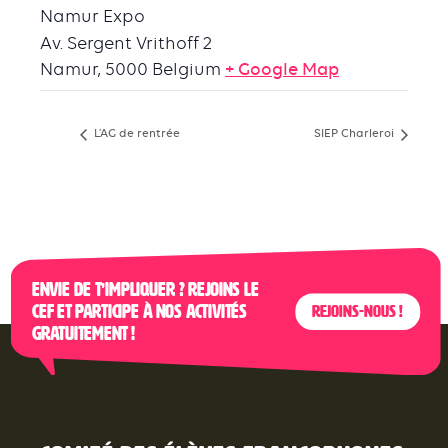
Namur Expo
Av. Sergent Vrithoff 2
Namur
,
5000
Belgium
+ Google Map
L’AG de rentrée
SIEP Charleroi
Envie de t’impliquer ? Rejoins le
CEF et participe à nos activités
Rejoins-nous !
gratuitement !