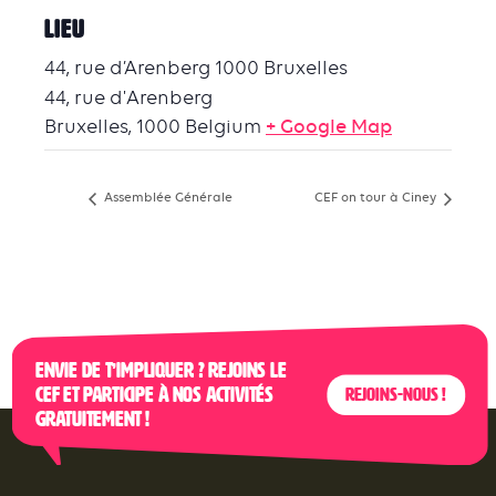
LIEU
44, rue d’Arenberg 1000 Bruxelles
44, rue d'Arenberg
Bruxelles
,
1000
Belgium
+ Google Map
Assemblée Générale
CEF on tour à Ciney
Envie de t’impliquer ? Rejoins le
CEF et participe à nos activités
Rejoins-nous !
gratuitement !