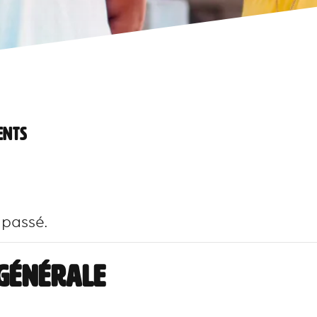
ENTS
 passé.
Générale