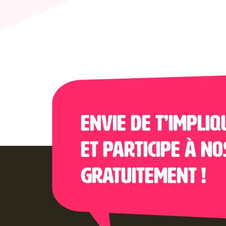
Envie de t’impliq
et participe à no
gratuitement !