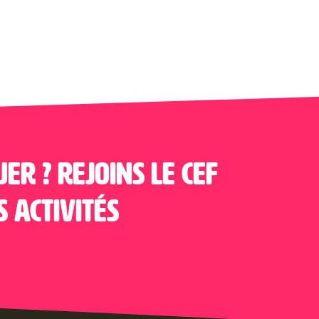
uer ? Rejoins le CEF
s activités