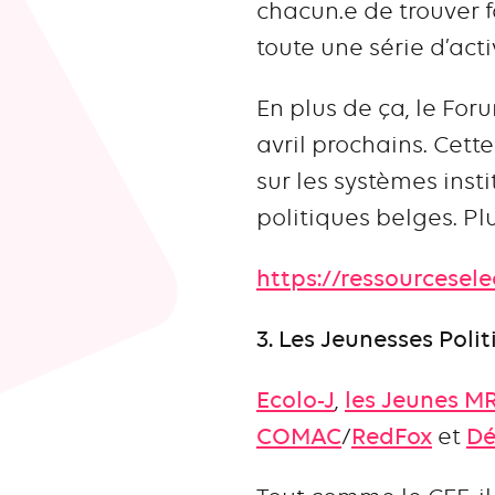
chacun.e de trouver 
toute une série d’acti
En plus de ça, le For
avril prochains. Cett
sur les systèmes insti
politiques belges. Plu
https://ressourcesele
3. Les Jeunesses Poli
Ecolo-J
,
les Jeunes M
COMAC
/
RedFox
et
Dé