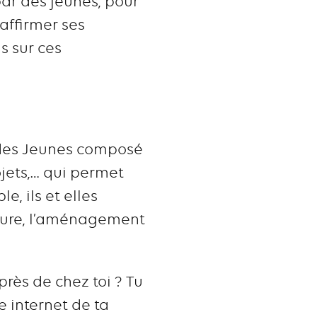
par des jeunes, pour
 affirmer ses
s sur ces
des Jeunes composé
ojets,… qui permet
, ils et elles
nature, l’aménagement
près de chez toi ? Tu
te internet de ta