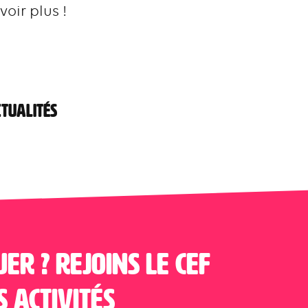
ir plus !
CTUALITÉS
uer ? Rejoins le CEF
s activités