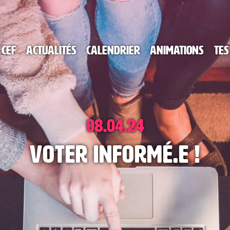
 CEF
Actualités
Calendrier
Animations
Tes
08.04.24
Voter informé.e !