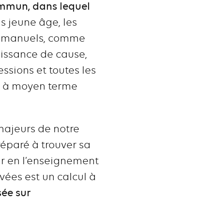
commun, dans lequel
us jeune âge, les
us manuels, comme
aissance de cause,
essions et toutes les
it à moyen terme
 majeurs de notre
réparé à trouver sa
ir en l’enseignement
vées est un calcul à
sée sur