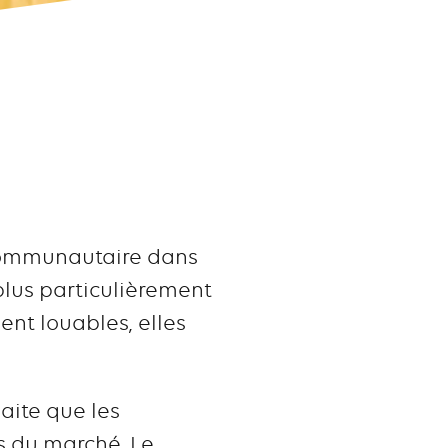
 communautaire dans
plus particulièrement
lent louables, elles
aite que les
s du marché. Le