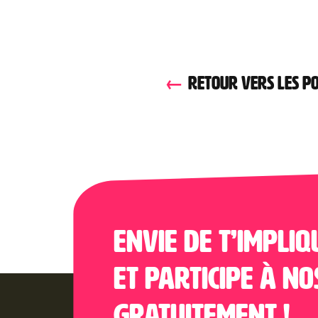
RETOUR VERS LES PO
Envie de t’impliq
et participe à no
gratuitement !