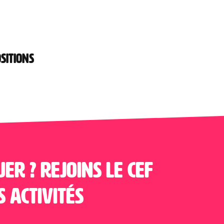
SITIONS
uer ? Rejoins le CEF
s activités