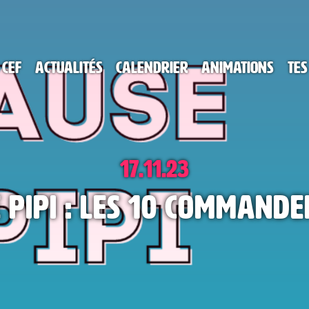
 CEF
Actualités
Calendrier
Animations
Tes
17.11.23
 Pipi : les 10 command