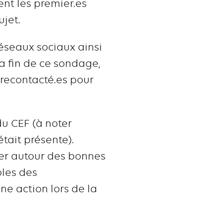
ent les premier.es
ujet.
réseaux sociaux ainsi
la fin de ce sondage,
e recontacté.es pour
du CEF (à noter
tait présente).
ger autour des bonnes
oles des
une action lors de la