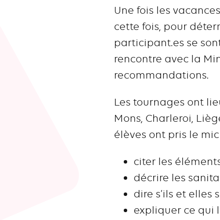
Une fois les vacances
cette fois, pour déter
participant.es se sont
rencontre avec la Mini
recommandations.
Les tournages ont li
Mons, Charleroi, Liège
élèves ont pris le mic
citer les éléments
décrire les sanit
dire s’ils et elles 
expliquer ce qui 