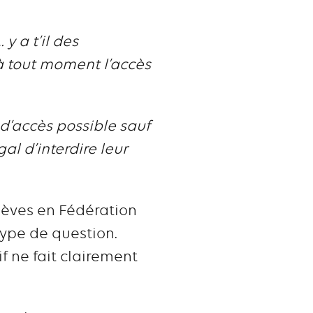
y a t’il des
 à tout moment l’accès
 d’accès possible sauf
al d’interdire leur
élèves en Fédération
type de question.
if ne fait clairement