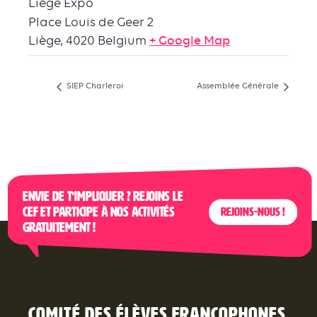
Liège Expo
Place Louis de Geer 2
Liège
,
4020
Belgium
+ Google Map
SIEP Charleroi
Assemblée Générale
Envie de t’impliquer ? Rejoins le
CEF et participe à nos activités
Rejoins-nous !
gratuitement !
Comité des élèves francophones